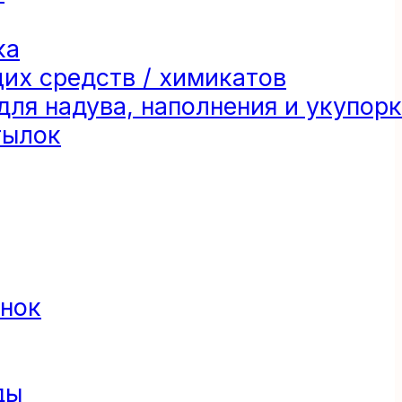
ка
их средств / химикатов
ля надува, наполнения и укупор
тылок
анок
ды