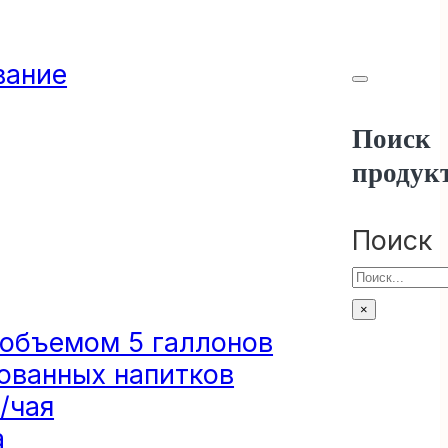
вание
Поиск
продук
Поиск
×
 объемом 5 галлонов
ованных напитков
/чая
а