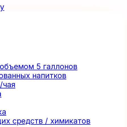
лу
 объемом 5 галлонов
ованных напитков
/чая
а
ка
их средств / химикатов