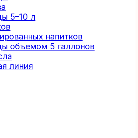
ва
ы 5–10 л
ков
зированных напитков
ды объемом 5 галлонов
сла
я линия