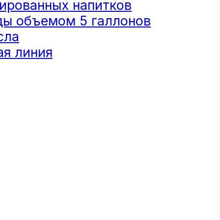
зированных напитков
ды объемом 5 галлонов
сла
я линия