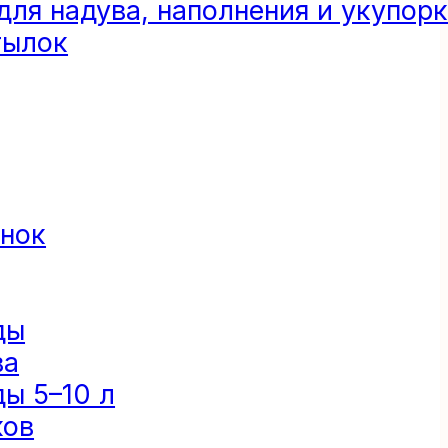
ля надува, наполнения и укупор
тылок
анок
ды
ва
ы 5–10 л
ков